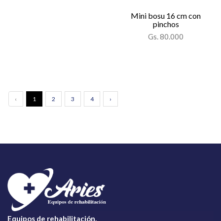
Mini bosu 16 cm con
pinchos
Gs. 80.000
‹
1
2
3
4
›
Equipos de rehabilitación.