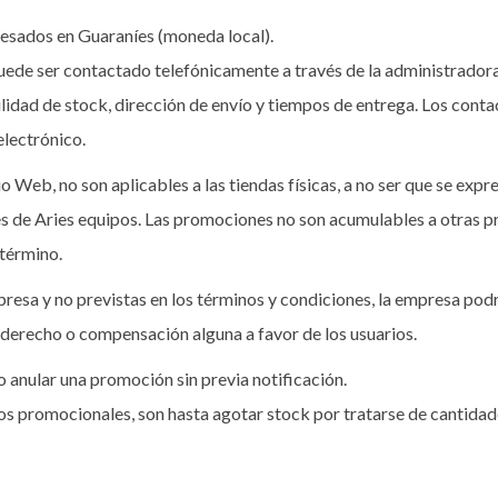
resados en Guaraníes (moneda local).
uede ser contactado telefónicamente a través de la administradora 
idad de stock, dirección de envío y tiempos de entrega. Los contac
electrónico.
o Web, no son aplicables a las tiendas físicas, a no ser que se exp
iales de Aries equipos. Las promociones no son acumulables a otras
 término.
resa y no previstas en los términos y condiciones, la empresa podr
 derecho o compensación alguna a favor de los usuarios.
o anular una promoción sin previa notificación.
s promocionales, son hasta agotar stock por tratarse de cantidade