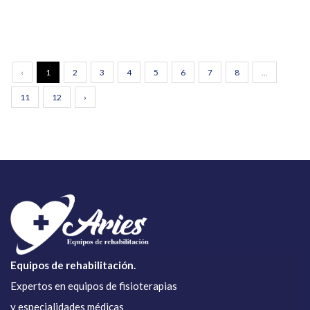
‹
1
2
3
4
5
6
7
8
...
11
12
›
Equipos de rehabilitación.
Expertos en equipos de fisioterapias
y especialidades médicas