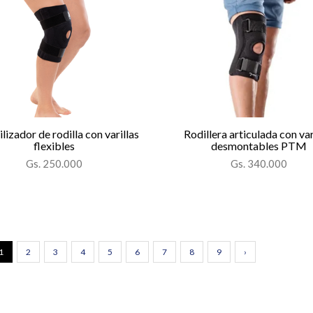
lizador de rodilla con varillas
Rodillera articulada con var
flexibles
desmontables PTM
Gs. 250.000
Gs. 340.000
1
2
3
4
5
6
7
8
9
›