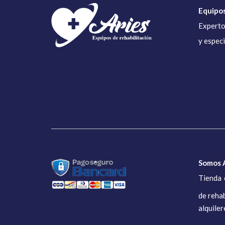
Equipos
Experto
y espec
Somos A
Tienda 
de rehab
alquiler