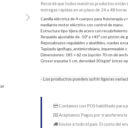
Recordá que todos nuestros productos están su
entregas rápidas en un plazo de 24 a 48 horas
Camilla eléctrica de 4 cuerpos para fisioterapia y 
mediante motor eléctrico con control de mano.
Estructura tipo tijera de acero con recubrimiento
Respaldo ajustable de -50º a +45º con pistón de gas
Reposabrazos regulables y abatibles, ruedas es
Tapizado ignífugo, antimicrobiano, impermeable y 
Dimensiones: 185 × 62 cm (opción 70 cm de ancho
Grosor espuma 5 cm, densidad 30 kg/m³ (otras op
- Los productos pueden sufrir ligeras variac
dar
Contamos con POS habilitado para p
Aceptamos Pagos por transferencia 
Envíos a todo el país. El costo del en