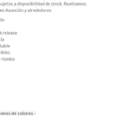
jetos a disponibilidad de stock. Realizamos
 en Asunción y alrededores
ado
k release
cia
table
ibles
ti-tombo
iones de colores -